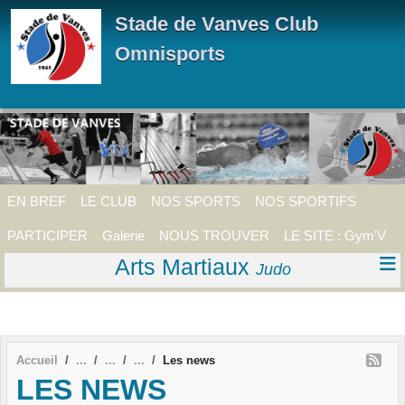
Panneau de gestion des cookies
Stade de Vanves Club
Omnisports
EN BREF
LE CLUB
NOS SPORTS
NOS SPORTIFS
PARTICIPER
Galerie
NOUS TROUVER
LE SITE : Gym'V
Arts Martiaux
Judo
Accueil
Les news
LES NEWS